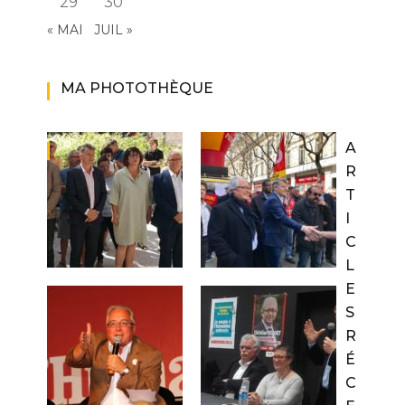
29
30
« MAI
JUIL »
MA PHOTOTHÈQUE
A
R
T
I
C
L
E
S
R
É
C