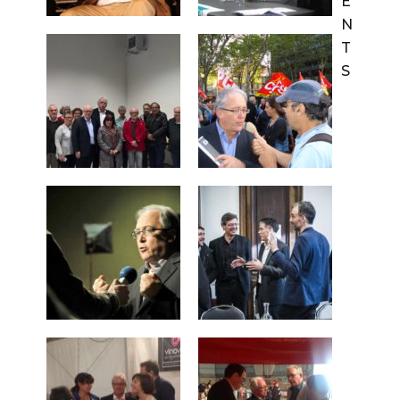
E
N
T
S