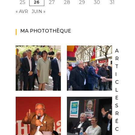
25
26
27
28
29
30
31
« AVR
JUIN »
MA PHOTOTHÈQUE
A
R
T
I
C
L
E
S
R
É
C