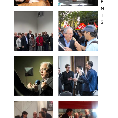
E
N
T
S