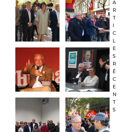
A
R
T
I
C
L
E
S
R
É
C
E
N
T
S