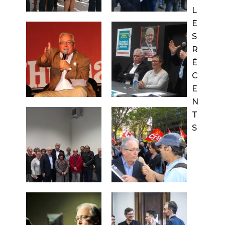
L
E
S
R
É
C
E
N
T
S