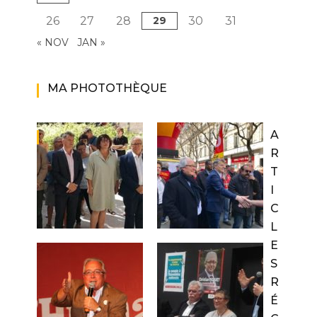
26
27
28
29
30
31
« NOV
JAN »
MA PHOTOTHÈQUE
A
R
T
I
C
L
E
S
R
É