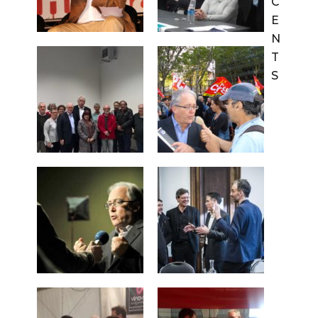
C
E
N
T
S