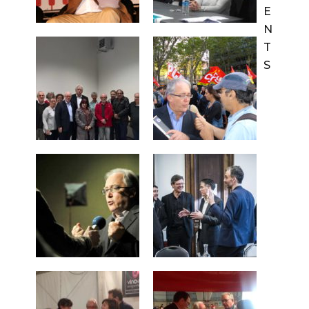
E
N
T
S