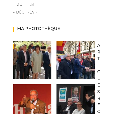
30
31
« DÉC
FÉV »
MA PHOTOTHÈQUE
A
R
T
I
C
L
E
S
R
É
C