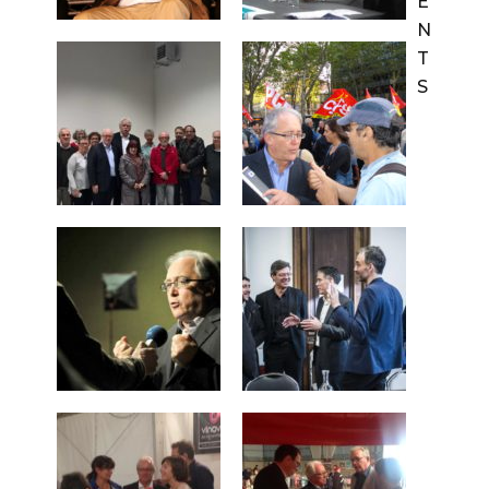
E
N
T
S