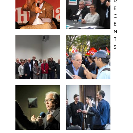
R
É
C
E
N
T
S