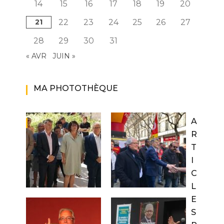
14
15
16
17
18
19
20
21
22
23
24
25
26
27
28
29
30
31
« AVR
JUIN »
MA PHOTOTHÈQUE
A
R
T
I
C
L
E
S