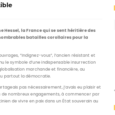
ible
 Hessel, la France qui se sent héritière des
ombrables batailles corollaires pour la
vrages, ”Indignez-vous”, l’ancien résistant et
nu le symbole d’une indispensable insurrection
lobalisation marchande et financière, au
eu partout la démocratie.
rtageais pas nécessairement, j’avais eu plaisir et
ns de nombreux engagements, à commencer par
inien de vivre en paix dans un État souverain au