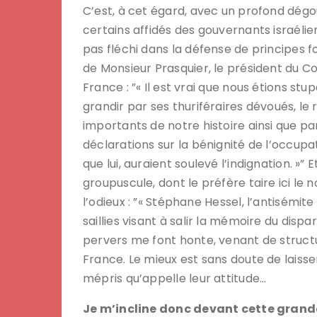
C’est, à cet égard, avec un profond dég
certains affidés des gouvernants israéli
pas fléchi dans la défense de principes fo
de Monsieur Prasquier, le président du Con
France : ”« Il est vrai que nous étions stu
grandir par ses thuriféraires dévoués, le
importants de notre histoire ainsi que pa
déclarations sur la bénignité de l’occupa
que lui, auraient soulevé l’indignation. »”
groupuscule, dont le préfère taire ici le n
l’odieux : ”« Stéphane Hessel, l’antisémit
saillies visant à salir la mémoire du disp
pervers me font honte, venant de structu
France. Le mieux est sans doute de laiss
mépris qu’appelle leur attitude…
Je m’incline donc devant cette grand