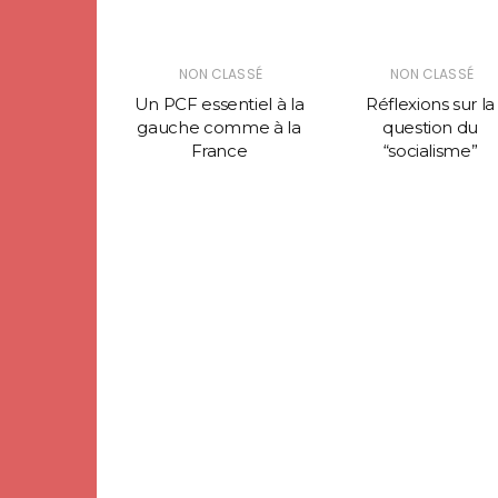
 CLASSÉ
NON CLASSÉ
NON CLASSÉ
ribution au
Un PCF essentiel à la
Réflexions sur la
rès du PCF
gauche comme à la
question du
France
“socialisme”