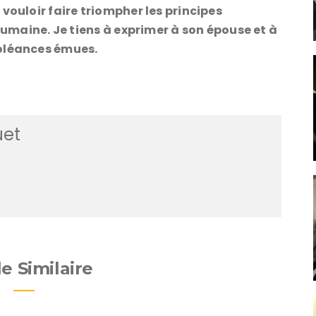
vouloir faire triompher les principes
 humaine. Je tiens à exprimer à son épouse et à
doléances émues.
uet
le Similaire