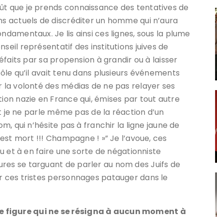
oût que je prends connaissance des tentatives de
ens actuels de discréditer un homme qui n’aura
ndamentaux. Je lis ainsi ces lignes, sous la plume
seil représentatif des institutions juives de
péfaits par sa propension à grandir ou à laisser
 rôle qu’il avait tenu dans plusieurs événements
r la volonté des médias de ne pas relayer ses
tion nazie en France qui, émises par tout autre
 Et je ne parle même pas de la réaction d’un
om, qui n’hésite pas à franchir la ligne jaune de
e est mort !!! Champagne ! »” Je l’avoue, ces
aru et à en faire une sorte de négationniste
res se targuant de parler au nom des Juifs de
er ces tristes personnages patauger dans le
e figure qui ne se résigna à aucun moment à