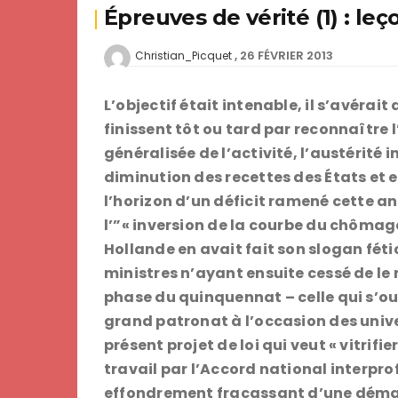
Épreuves de vérité (1) : leç
26 FÉVRIER 2013
Christian_Picquet
L’objectif était intenable, il s’avérait
finissent tôt ou tard par reconnaître 
généralisée de l’activité, l’austérit
diminution des recettes des États et 
l’horizon d’un déficit ramené cette an
l’”« inversion de la courbe du chômag
Hollande en avait fait son slogan féti
ministres n’ayant ensuite cessé de le 
phase du quinquennat – celle qui s’ou
grand patronat à l’occasion des unive
présent projet de loi qui veut « vitrif
travail par l’Accord national interpro
effondrement fracassant d’une démar