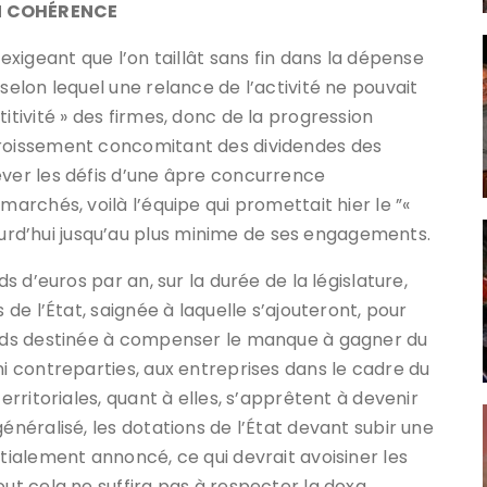
EN COHÉRENCE
 exigeant que l’on taillât sans fin dans la dépense
selon lequel une relance de l’activité ne pouvait
itivité » des firmes, donc de la progression
croissement concomitant des dividendes des
ever les défis d’une âpre concurrence
marchés, voilà l’équipe qui promettait hier le ”«
rd’hui jusqu’au plus minime de ses engagements.
ds d’euros par an, sur la durée de la législature,
 de l’État, saignée à laquelle s’ajouteront, pour
iards destinée à compenser le manque à gagner du
ni contreparties, aux entreprises dans le cadre du
territoriales, quant à elles, s’apprêtent à devenir
énéralisé, les dotations de l’État devant subir une
itialement annoncé, ce qui devrait avoisiner les
out cela ne suffira pas à respecter la doxa