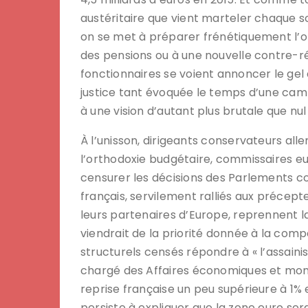
austéritaire que vient marteler chaque 
on se met à préparer frénétiquement l’opi
des pensions ou à une nouvelle contre-réf
fonctionnaires se voient annoncer le gel 
justice tant évoquée le temps d’une cam
à une vision d’autant plus brutale que nul 
À l’unisson, dirigeants conservateurs all
l’orthodoxie budgétaire, commissaires e
censurer les décisions des Parlements co
français, servilement ralliés aux précep
leurs partenaires d’Europe, reprennent l
viendrait de la priorité donnée à la comp
structurels censés répondre à « l’assain
chargé des Affaires économiques et moné
reprise française un peu supérieure à 1% e
persiste à expliquer que la zone euro sera