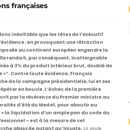
ons françaises
 donc inévitable que les têtes de l’exécutif
l’évidence : en provoquant une rétraction
é imposée au continent européen engendre la
elle rendait, par conséquent, inatteignable
née à 3% du produit intérieur brut, doublé de
e »”. Contre toute évidence, François
che de la campagne présidentielle, lui et ses
répéter en boucle. L’échec de la première
vrit par la révérence du Premier ministre au
rsités d’été du Medef, pour aboutir au
ier » la liquidation d’un ample pan du code du
fessionnel – est à la mesure de cet
che absurde autant qu’injuste.
La seule