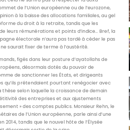
sommet de l’Union européenne ou de l’eurozone,
nion à la baisse des allocations familiales, au gel
orme du droit à la retraite, tandis que les
de leurs rémunérations et points d’indice… Bref, la
pagne électorale n’aura pas tardé à céder le pas
ne saurait fixer de terme à l’austérité.
emands, figés dans leur posture d’ayatollahs de
uropéens, désormais dotés du pouvoir de
mme de sanctionner les États, et dirigeants
tes qu’ils prétendaient pourtant renégocier avec
a thèse selon laquelle la croissance de demain
étitivité des entreprises et aux ajustements
issement » des comptes publics. Monsieur Rehn, le
taires de l’Union européenne, parle ainsi d’une
n 2014, tandis que le nouvel hôte de l’Élysée
it désormais sortie de la crise.