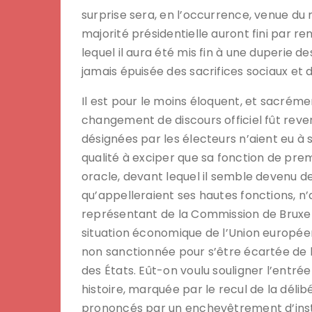
surprise sera, en l’occurrence, venue du
majorité présidentielle auront fini par 
lequel il aura été mis fin à une duperie des
jamais épuisée des sacrifices sociaux et
Il est pour le moins éloquent, et sacrém
changement de discours officiel fût rev
désignées par les électeurs n’aient eu à 
qualité à exciper que sa fonction de pre
oracle, devant lequel il semble devenu de
qu’appelleraient ses hautes fonctions, n’a
représentant de la Commission de Bruxell
situation économique de l’Union européenn
non sanctionnée pour s’être écartée de 
des États. Eût-on voulu souligner l’entré
histoire, marquée par le recul de la déli
prononcés par un enchevêtrement d’inst