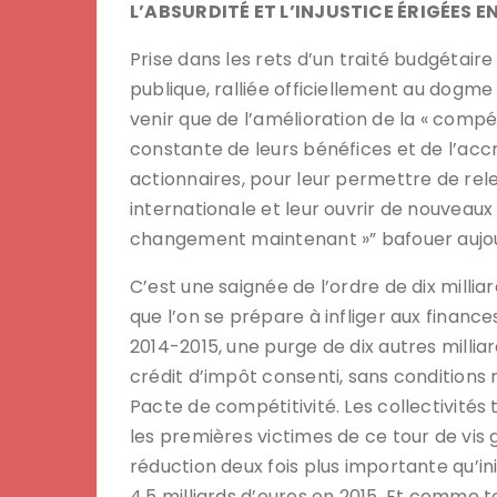
L’ABSURDITÉ ET L’INJUSTICE ÉRIGÉES 
Prise dans les rets d’un traité budgétaire
publique, ralliée officiellement au dogme 
venir que de l’amélioration de la « compét
constante de leurs bénéfices et de l’ac
actionnaires, pour leur permettre de rel
internationale et leur ouvrir de nouveaux 
changement maintenant »” bafouer aujou
C’est une saignée de l’ordre de dix milliar
que l’on se prépare à infliger aux finances
2014-2015, une purge de dix autres mill
crédit d’impôt consenti, sans conditions 
Pacte de compétitivité. Les collectivités 
les premières victimes de ce tour de vis g
réduction deux fois plus importante qu’in
4,5 milliards d’euros en 2015. Et comme t