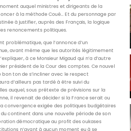
 moment auquel ministres et dirigeants de la
renoncer à la méthode Coué… Et du personnage par
tinée à justifier, auprès des Français, la logique
 des renoncements politiques.
ent problématique, que l’annonce d’un
enue, avant même que les autorités légitimement
s’expliquer, à ce Monsieur Migaud qui n’a d’autre
mier président de la Cour des comptes. Ce nouvel
 bon ton de s’incliner avec le respect
ura d’ailleurs pas tardé à être suivi du
es auquel, sous prétexte de prévisions sur la
e, il revenait de décider si la France serait ou
la convergence exigée des politiques budgétaires
e du continent dans une nouvelle période de son
bération démocratique au profit des oukases
itutions n’ayant à aucun moment eu à se