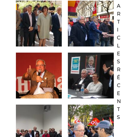
A
R
T
I
C
L
E
S
R
É
C
E
N
T
S