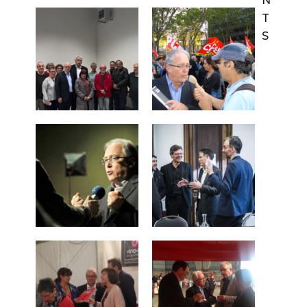
N
T
S