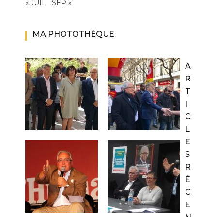
« JUIL
SEP »
MA PHOTOTHÈQUE
A
R
T
I
C
L
E
S
R
É
C
E