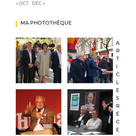
« OCT
DÉC »
MA PHOTOTHÈQUE
A
R
T
I
C
L
E
S
R
É
C
E