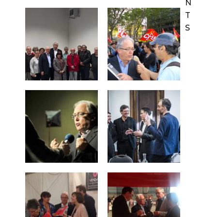
N
T
S