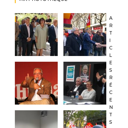
A
R
T
I
C
L
E
S
R
É
C
E
N
T
S