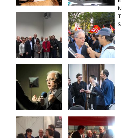
E
N
T
S