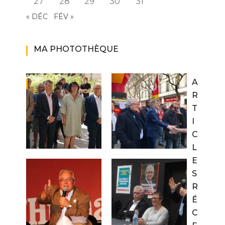
27
28
29
30
31
« DÉC
FÉV »
MA PHOTOTHÈQUE
A
R
T
I
C
L
E
S
R
É
C