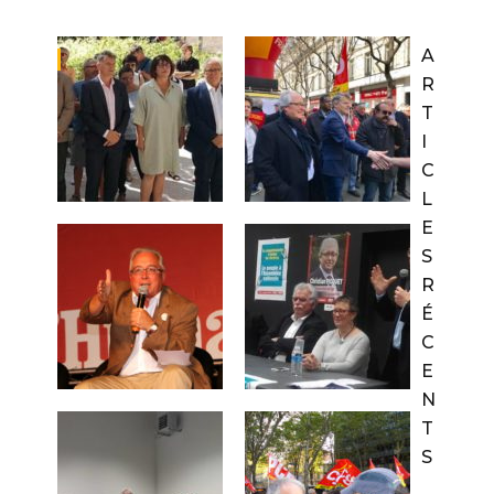
A
R
T
I
C
L
E
S
R
É
C
E
N
T
S