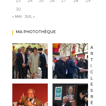
23
24
25
26
27
28
29
30
« MAI
JUIL »
MA PHOTOTHÈQUE
A
R
T
I
C
L
E
S
R
É