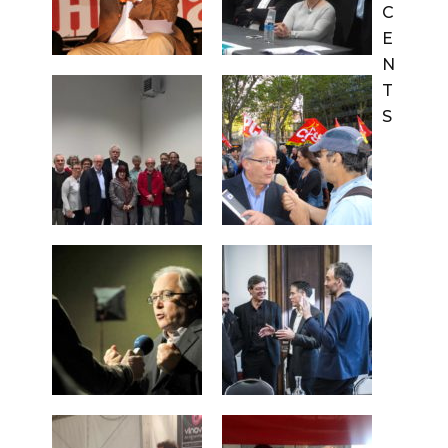
C
E
N
T
S