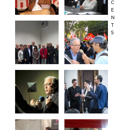
C
E
N
T
S