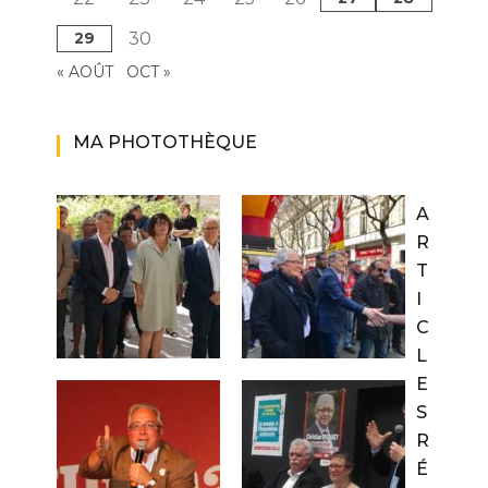
29
30
« AOÛT
OCT »
MA PHOTOTHÈQUE
A
R
T
I
C
L
E
S
R
É