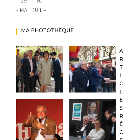
29
30
« MAI
JUIL »
MA PHOTOTHÈQUE
A
R
T
I
C
L
E
S
R
É
C