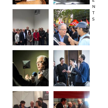
E
N
T
S