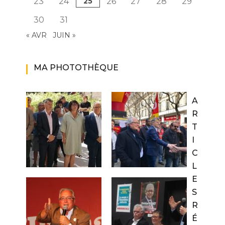
23
24
25
26
27
28
29
30
31
« AVR
JUIN »
MA PHOTOTHÈQUE
A
R
T
I
C
L
E
S
R
É