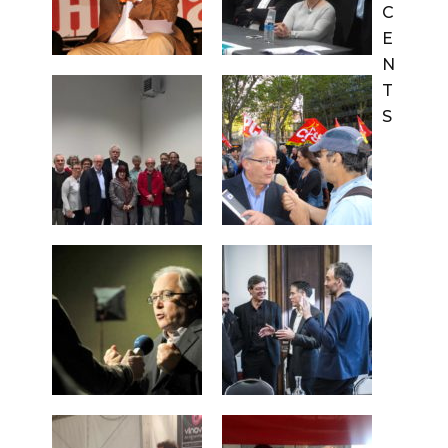
C
E
N
T
S