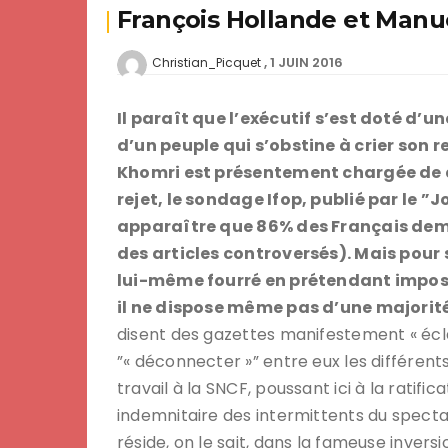
François Hollande et Manue
1 JUIN 2016
Christian_Picquet
Il paraît que l’exécutif s’est doté d’u
d’un peuple qui s’obstine à crier son 
Khomri est présentement chargée de d
rejet, le sondage Ifop, publié par le 
apparaître que 86% des Français dema
des articles controversés). Mais pour s
lui-même fourré en prétendant impose
il ne dispose même pas d’une majorité
disent des gazettes manifestement « écl
”« déconnecter »” entre eux les différents
travail à la SNCF, poussant ici à la ratifi
indemnitaire des intermittents du spectacl
réside, on le sait, dans la fameuse invers