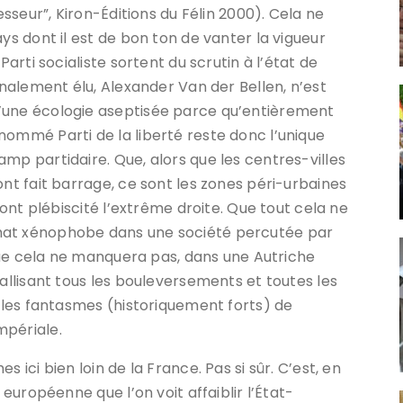
esseur”, Kiron-Éditions du Félin 2000). Cela ne
ys dont il est de bon ton de vanter la vigueur
Parti socialiste sortent du scrutin à l’état de
finalement élu, Alexander Van der Bellen, n’est
’une écologie aseptisée parce qu’entièrement
nommé Parti de la liberté reste donc l’unique
mp partidaire. Que, alors que les centres-villes
ont fait barrage, ce sont les zones péri-urbaines
i ont plébiscité l’extrême droite. Que tout cela ne
mat xénophobe dans une société percutée par
t que cela ne manquera pas, dans une Autriche
tallisant tous les bouleversements et toutes les
r les fantasmes (historiquement forts) de
mpériale.
 ici bien loin de la France. Pas si sûr. C’est, en
 européenne que l’on voit affaiblir l’État-