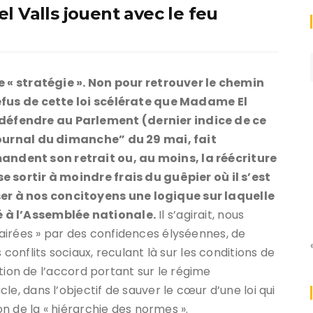
l Valls jouent avec le feu
ne « stratégie ». Non pour retrouver le chemin
refus de cette loi scélérate que Madame El
éfendre au Parlement (dernier indice de ce
”Journal du dimanche” du 29 mai, fait
ndent son retrait ou, au moins, la réécriture
e sortir à moindre frais du guêpier où il s’est
r à nos concitoyens une logique sur laquelle
 à l’Assemblée nationale.
Il s’agirait, nous
airées » par des confidences élyséennes, de
 conflits sociaux, reculant là sur les conditions de
cation de l’accord portant sur le régime
e, dans l’objectif de sauver le cœur d’une loi qui
ion de la « hiérarchie des normes ».