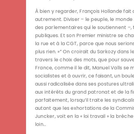
À bien y regarder, François Hollande fait ce
autrement. Diviser – le peuple, le monde 
des parlementaires qui le soutiennent –, 
publiques. Et son Premier ministre se char
la rue et à la CGT, parce que nous serion
plus rien. »” On croirait du Sarkozy dans l
travers le choix des mots, que pour sauve
France, comme il le dit, Manuel Valls se 
socialistes et à ouvrir, ce faisant, un b
aussi radicalisée dans ses postures ultral
aux intérêts du grand patronat et de la fi
parfaitement, lorsqu’il traite les syndical
autant que les exhortations de la Commiss
Juncker, voit en la « loi travail » la brèc
loin…