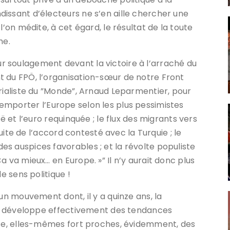
issant d’électeurs ne s’en aille chercher une
l’on médite, à cet égard, le résultat de la toute
he.
 soulagement devant la victoire à l’arraché du
t du FPÖ, l’organisation-sœur de notre Front
orialiste du ”Monde”, Arnaud Leparmentier, pour
ait emporter l’Europe selon les plus pessimistes
ë et l’euro requinquée ; le flux des migrants vers
suite de l’accord contesté avec la Turquie ; le
s auspices favorables ; et la révolte populiste
a va mieux… en Europe. »” Il n’y aurait donc plus
e sens politique !
 un mouvement dont, il y a quinze ans, la
 ”« développe effectivement des tendances
ite, elles-mêmes fort proches, évidemment, des