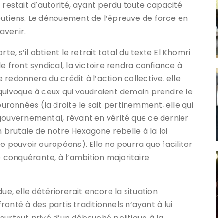
ui restait d’autorité, ayant perdu toute capacité
outiens. Le dénouement de l’épreuve de force en
avenir.
te, s’il obtient le retrait total du texte El Khomri
e front syndical, la victoire rendra confiance à
redonnera du crédit à l’action collective, elle
quivoque à ceux qui voudraient demain prendre le
onnées (la droite le sait pertinemment, elle qui
gouvernemental, rêvant en vérité que ce dernier
n brutale de notre Hexagone rebelle à la loi
e pouvoir européens). Elle ne pourra que faciliter
conquérante, à l’ambition majoritaire
rdue, elle détériorerait encore la situation
fronté à des partis traditionnels n‘ayant à lui
surtout privé d’un débouché politique à la