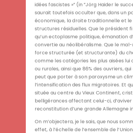
idées fascistes »” (in ”Jörg Haider le succ
saurait toutefois occulter que, dans un pa
économique, la droite traditionnelle et le 
structures résiduelles. Que le président 
qu’un ectoplasme politique, émanation d
convertie au néolibéralisme. Que le mal-
force structurée (et structurante) du cha
comme les catégories les plus aisées lui 
ou rurales, ainsi que 86% des ouvriers, qu
peut que porter à son paroxysme un cli
l’intensification des flux migratoires. E
située au centre du Vieux Continent, cris
belligérances affectant celui-ci, d’avive
reconstitution d’une grande Allemagne i
On m’objectera, je le sais, que nous sommes
effet, à l’échelle de l’ensemble de l’Union