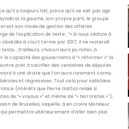
 qu’il a toujours fait, parce qu’il ne sait pas agir
syndical, la gauche, son propre parti, le groupe
tel est son mode de gestion des affaires
ge de l’explication de texte : ”« Si nous cédons à
s obsédés à court terme par 2017, il ne resterait
e texte… D’ailleurs, chacun aura pu noter, à
r la capacité des gouvernants à ”« réformer »” la
montre prêt à sacrifier des centaines de députés
oulevard à une droite que l’on aura rarement connu
ibérales et régressives. Tout cela pour satisfaire
nance (intérêts que Pierre Gattaz relaie si
istes de ”« voyous »” et même de ”« terroristes »”),
ion de Bruxelles, laquelle, à en croire Monsieur
he qui permettra ultérieurement d’aller bien plus