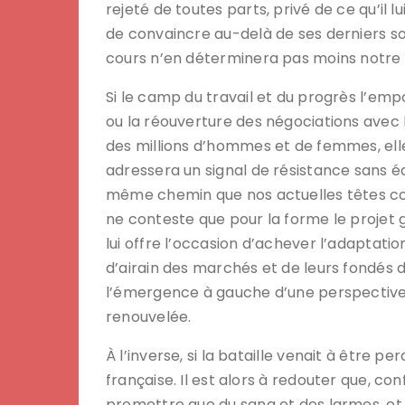
rejeté de toutes parts, privé de ce qu’il l
de convaincre au-delà de ses derniers s
cours n’en déterminera pas moins notre 
Si le camp du travail et du progrès l’empor
ou la réouverture des négociations avec l
des millions d’hommes et de femmes, elle 
adressera un signal de résistance sans é
même chemin que nos actuelles têtes cour
ne conteste que pour la forme le projet 
lui offre l’occasion d’achever l’adaptatio
d’airain des marchés et de leurs fondés d
l’émergence à gauche d’une perspective 
renouvelée.
À l’inverse, si la bataille venait à être pe
française. Il est alors à redouter que, con
promettre que du sang et des larmes, et 