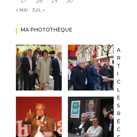
27
28
29
30
« MAI
JUIL »
MA PHOTOTHÈQUE
A
R
T
I
C
L
E
S
R
É
C