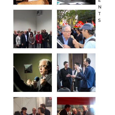
E
N
T
S