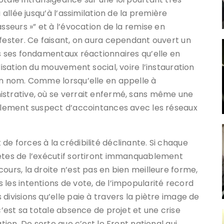
 allée jusqu’à l’assimilation de la première
sseurs »” et à l’évocation de la remise en
ifester. Ce faisant, on aura cependant ouvert un
ns ses fondamentaux réactionnaires qu’elle en
lisation du mouvement social, voire l’instauration
on nom. Comme lorsqu’elle en appelle à
istrative, où se verrait enfermé, sans même une
mplement suspect d’accointances avec les réseaux
e forces à la crédibilité déclinante. Si chaque
têtes de l’exécutif sortiront immanquablement
ours, la droite n’est pas en bien meilleure forme,
les intentions de vote, de l’impopularité record
divisions qu’elle paie à travers la piètre image de
c’est sa totale absence de projet et une crise
tion. De sorte que c’est le Front national qui