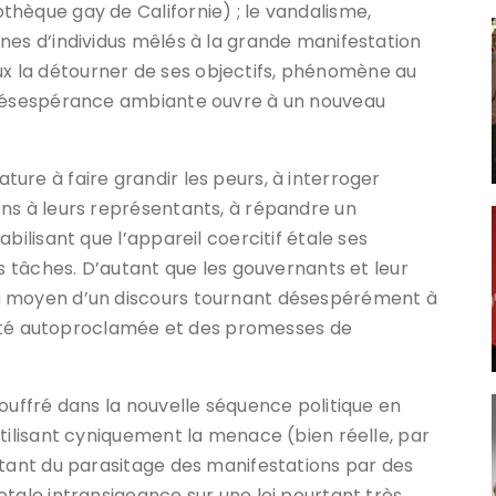
hèque gay de Californie) ; le vandalisme,
nes d’individus mêlés à la grande manifestation
mieux la détourner de ses objectifs, phénomène au
a désespérance ambiante ouvre à un nouveau
ure à faire grandir les peurs, à interroger
ns à leurs représentants, à répandre un
bilisant que l’appareil coercitif étale ses
es tâches. D’autant que les gouvernants et leur
u moyen d’un discours tournant désespérément à
torité autoproclamée et des promesses de
ouffré dans la nouvelle séquence politique en
utilisant cyniquement la menace (bien réelle, par
itant du parasitage des manifestations par des
otale intransigeance sur une loi pourtant très