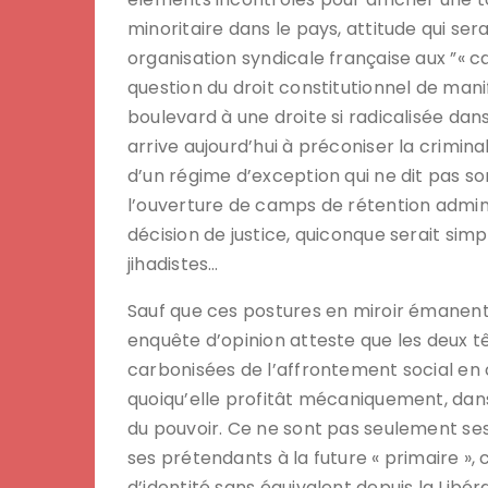
minoritaire dans le pays, attitude qui sera
organisation syndicale française aux ”« ca
question du droit constitutionnel de man
boulevard à une droite si radicalisée da
arrive aujourd’hui à préconiser la crimina
d’un régime d’exception qui ne dit pas s
l’ouverture de camps de rétention admin
décision de justice, quiconque serait si
jihadistes…
Sauf que ces postures en miroir émanent d
enquête d’opinion atteste que les deux 
carbonisées de l’affrontement social en c
quoiqu’elle profitât mécaniquement, dans 
du pouvoir. Ce ne sont pas seulement ses 
ses prétendants à la future « primaire », 
d’identité sans équivalent depuis la Libéra