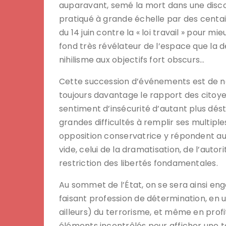
auparavant, semé la mort dans une discot
pratiqué à grande échelle par des centai
du 14 juin contre la « loi travail » pour 
fond très révélateur de l’espace que l
nihilisme aux objectifs fort obscurs…
Cette succession d’événements est de nat
toujours davantage le rapport des citoye
sentiment d’insécurité d’autant plus désta
grandes difficultés à remplir ses multipl
opposition conservatrice y répondent a
vide, celui de la dramatisation, de l’au
restriction des libertés fondamentales.
Au sommet de l’État, on se sera ainsi eng
faisant profession de détermination, en 
ailleurs) du terrorisme, et même en prof
éléments incontrôlés pour afficher une t