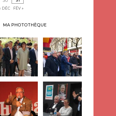
30
31
« DÉC
FÉV »
MA PHOTOTHÈQUE