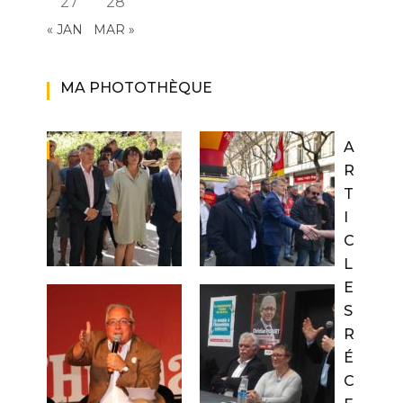
27
28
« JAN
MAR »
MA PHOTOTHÈQUE
A
R
T
I
C
L
E
S
R
É
C