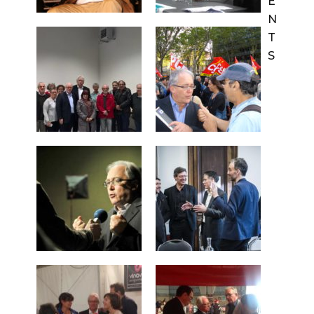
E
N
T
S