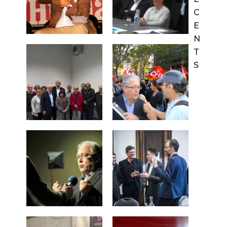
C
E
N
T
S