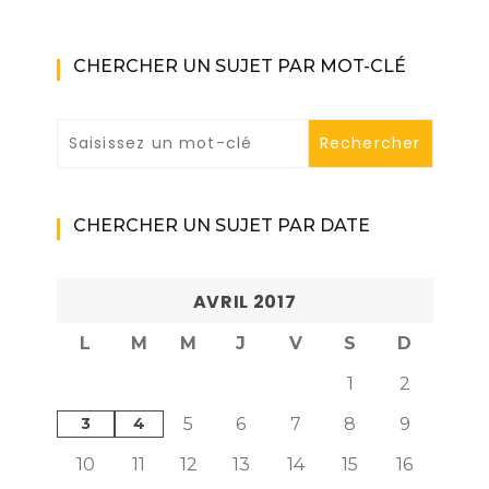
CHERCHER UN SUJET PAR MOT-CLÉ
CHERCHER UN SUJET PAR DATE
AVRIL 2017
L
M
M
J
V
S
D
1
2
3
4
5
6
7
8
9
10
11
12
13
14
15
16