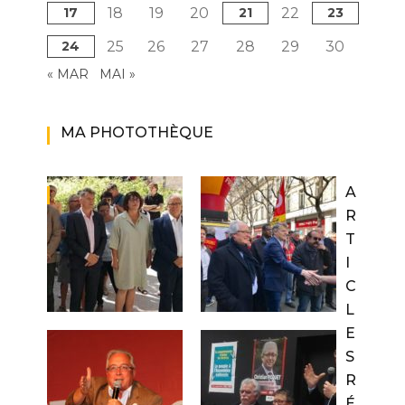
17
18
19
20
21
22
23
24
25
26
27
28
29
30
« MAR
MAI »
MA PHOTOTHÈQUE
A
R
T
I
C
L
E
S
R
É