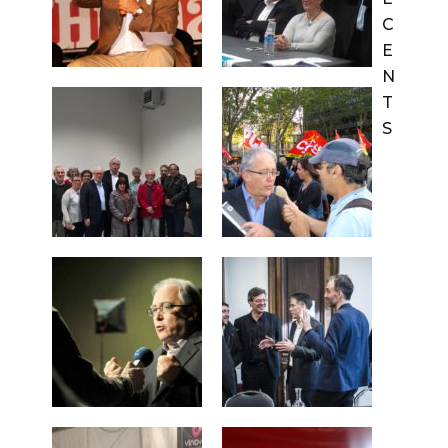
C
E
N
T
S