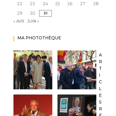
22
23
24
25
26
27
28
29
30
31
« AVR
JUIN »
MA PHOTOTHÈQUE
A
R
T
I
C
L
E
S
R
É