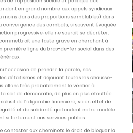
de l’opposition sociale et politique aux
répondant en grand nombre aux appels syndicaux
u moins dans des proportions semblables) dans
 La convergence des combats, si souvent évoquée
tion progressive, elle ne saurait se décréter.
 on commettrait une faute grave en cherchant à
n première ligne du bras-de-fer social dans des
généraux.
ni l’occasion de prendre la parole, nos
 les défaitismes et déjouant toutes les chausse-
us allons très probablement le vérifier à
. La soif de démocratie, de plus en plus étouffée
clusif de l’oligarchie financière, va en effet de
égalité et de solidarité qui fondent notre modèle
nt si fortement nos services publics.
 de contester aux cheminots le droit de bloquer la