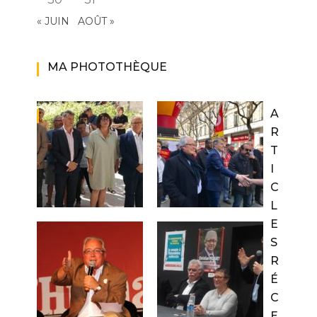
« JUIN
AOÛT »
MA PHOTOTHÈQUE
A
R
T
I
C
L
E
S
R
É
C
E