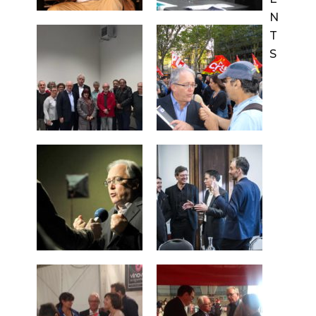
N
T
S