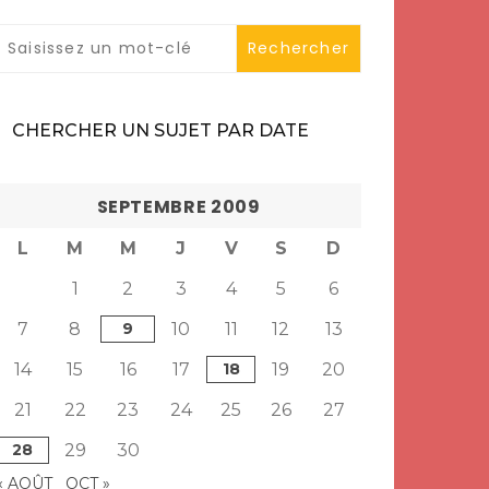
CHERCHER UN SUJET PAR DATE
SEPTEMBRE 2009
L
M
M
J
V
S
D
1
2
3
4
5
6
7
8
9
10
11
12
13
14
15
16
17
18
19
20
21
22
23
24
25
26
27
28
29
30
« AOÛT
OCT »