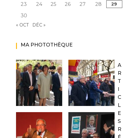
23
24
25
26
27
28
29
30
« OCT
DÉC »
MA PHOTOTHÈQUE
A
R
T
I
C
L
E
S
R
É