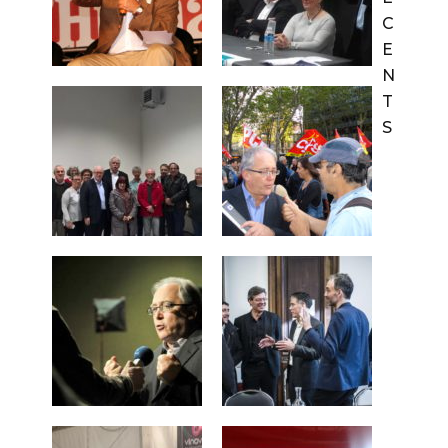
C
E
N
T
S