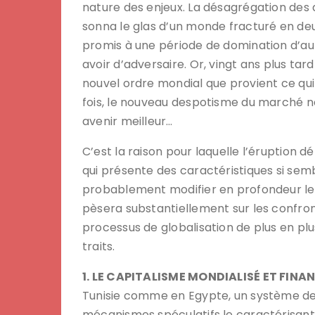
nature des enjeux. La désagrégation des 
sonna le glas d’un monde fracturé en deux
promis à une période de domination d’auta
avoir d’adversaire. Or, vingt ans plus tar
nouvel ordre mondial que provient ce qui 
fois, le nouveau despotisme du marché ne
avenir meilleur…
C’est la raison pour laquelle l’éruption d
qui présente des caractéristiques si semb
probablement modifier en profondeur les
pèsera substantiellement sur les confron
processus de globalisation de plus en plu
traits.
1. LE CAPITALISME MONDIALISÉ ET FIN
Tunisie comme en Egypte, un système dev
mécanismes spéculatifs le caractérisant