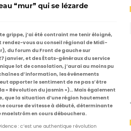
veau “mur” qui se lézarde
 grippe, j’ai été contraint me tenir éloigné,
t rendez-vous au conseil régional de Midi-
ir), du forum du Front de gauche sur
 27 janvier, et des États-généraux du service
nique lot de consolation, j’aurai au moins pu
 chaînes d’information, les événements
ut apporter le sentiment de ne pas s’être
r la « Révolution du jasmin »)… Mais également
e, que la situation d’une région hautement
une course de vitesse à débuté, déterminante
 le maelström en cours débouchera.
vidence : c’est une authentique révolution