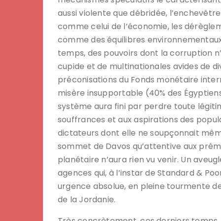
aussi violente que débridée, l’enchevêtr
comme celui de l’économie, les dérèglem
comme des équilibres environnementaux, 
temps, des pouvoirs dont la corruption n’a
cupide et de multinationales avides de d
préconisations du Fonds monétaire inter
misère insupportable (40% des Égyptiens 
système aura fini par perdre toute légiti
souffrances et aux aspirations des popul
dictateurs dont elle ne soupçonnait même
sommet de Davos qu’attentive aux prémiss
planétaire n’aura rien vu venir. Un aveu
agences qui, à l’instar de Standard & Poor
urgence absolue, en pleine tourmente de d
de la Jordanie.
Très concrètement, ces derniers temps, t