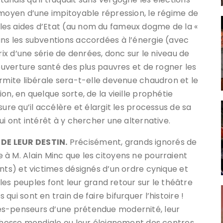
 moyen d’une impitoyable répression, le régime de
es aides d’Etat (au nom du fameux dogme de la «
ns les subventions accordées à l’énergie (avec
rix d’une série de denrées, donc sur le niveau de
couverture santé des plus pauvres et de rogner les
armite libérale sera-t-elle devenue chaudron et le
on, en quelque sorte, de la vieille prophétie
ure qu’il accélère et élargit les processus de sa
ui ont intérêt à y chercher une alternative.
DE LEUR DESTIN.
Précisément, grands ignorés de
dire à M. Alain Minc que les citoyens ne pourraient
nts) et victimes désignés d’un ordre cynique et
, les peuples font leur grand retour sur le théâtre
ui sont en train de faire bifurquer l’histoire !
es-penseurs d’une prétendue modernité, leur
ichesse mondiale ou leur éloignement des centres