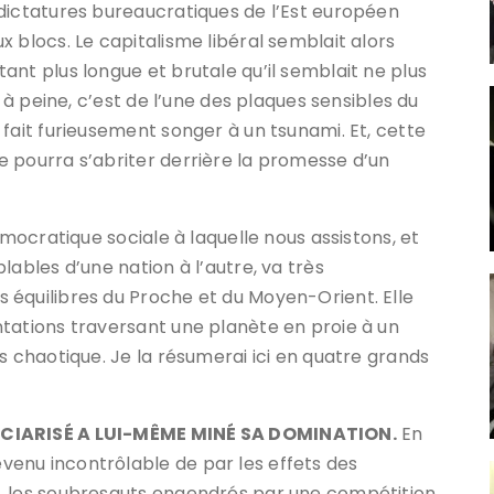
dictatures bureaucratiques de l’Est européen
 blocs. Le capitalisme libéral semblait alors
nt plus longue et brutale qu’il semblait ne plus
d à peine, c’est de l’une des plaques sensibles du
fait furieusement songer à un tsunami. Et, cette
 pourra s’abriter derrière la promesse d’un
émocratique sociale à laquelle nous assistons, et
lables d’une nation à l’autre, va très
 équilibres du Proche et du Moyen-Orient. Elle
tations traversant une planète en proie à un
s chaotique. Je la résumerai ici en quatre grands
ANCIARISÉ A LUI-MÊME MINÉ SA DOMINATION.
En
enu incontrôlable de par les effets des
, les soubresauts engendrés par une compétition