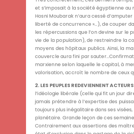
et s’imposait à la société égyptienne au
Hosni Moubarak n’aura cessé d’amputer l
liberté de concurrence »…), de couper da
les répercussions que l’on devine sur le p
vie de la population), de restreindre la 
moyens des hôpitaux publics. Ainsi, la m
couvercle aura fini par sauter…Confirmati
marxienne selon laquelle le capital, à mes
valorisation, accroît le nombre de ceux q
2. LES PEUPLES REDEVIENNENT ACTEURS 
l’idéologie libérale (celle qui fit un jour 
jamais prétendre à l’expertise des puissa
toujours plus inégalitaire dans ses visées
planétaire. Grande leçon de ces semaines q
Contrairement aux assertions des maîtr
état d’exclusion dans le partage de la r