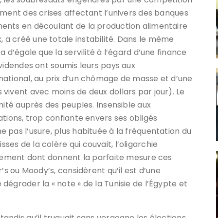
ement des crises affectant l’univers des banques
ents en découlant de la production alimentaire
a créé une totale instabilité. Dans le même
 d’égale que la servilité à l’égard d’une finance
ividendes ont soumis leurs pays aux
national, au prix d’un chômage de masse et d’une
vivent avec moins de deux dollars par jour). Le
mité auprès des peuples. Insensible aux
ations, trop confiante envers ses obligés
 pas l’usure, plus habituée à la fréquentation du
es de la colère qui couvait, l’oligarchie
glement dont donnent la parfaite mesure ces
’s ou Moody’s, considèrent qu’il est d’une
égrader la « note » de la Tunisie de l’Égypte et
andis qu’il truquait sans vergogne les élections