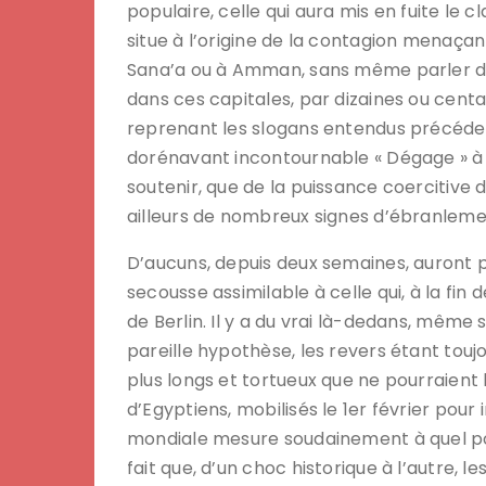
populaire, celle qui aura mis en fuite le cl
situe à l’origine de la contagion menaça
Sana’a ou à Amman, sans même parler de 
dans ces capitales, par dizaines ou centa
reprenant les slogans entendus précéde
dorénavant incontournable « Dégage » à l
soutenir, que de la puissance coercitive d
ailleurs de nombreux signes d’ébranleme
D’aucuns, depuis deux semaines, auront p
secousse assimilable à celle qui, à la fin
de Berlin. Il y a du vrai là-dedans, même
pareille hypothèse, les revers étant touj
plus longs et tortueux que ne pourraient l
d’Egyptiens, mobilisés le 1er février pou
mondiale mesure soudainement à quel point
fait que, d’un choc historique à l’autre, 