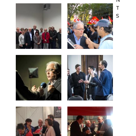
N
T
S