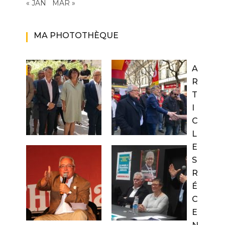
« JAN
MAR »
MA PHOTOTHÈQUE
A
R
T
I
C
L
E
S
R
É
C
E