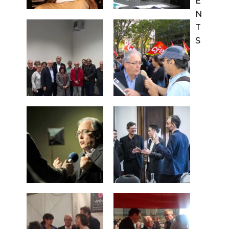
E
N
T
S