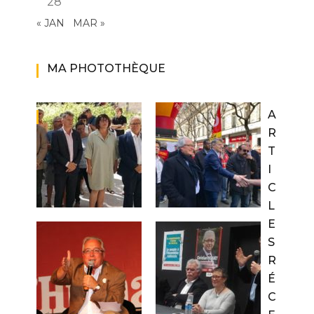
28
« JAN
MAR »
MA PHOTOTHÈQUE
A
R
T
I
C
L
E
S
R
É
C