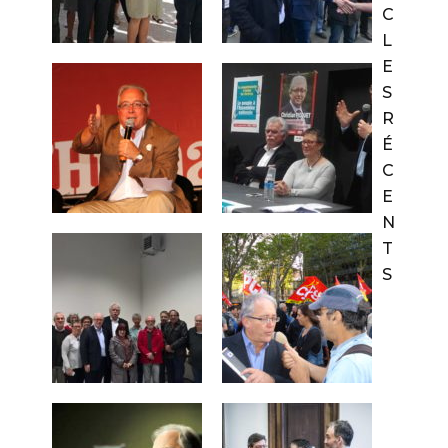
C
L
E
S
R
É
C
E
N
T
S