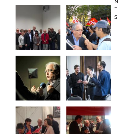
N
T
S