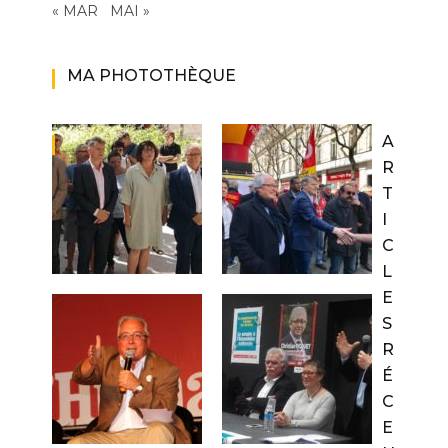
« MAR
MAI »
MA PHOTOTHÈQUE
A
R
T
I
C
L
E
S
R
É
C
E