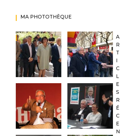
MA PHOTOTHÈQUE
A
R
T
I
C
L
E
S
R
É
C
E
N