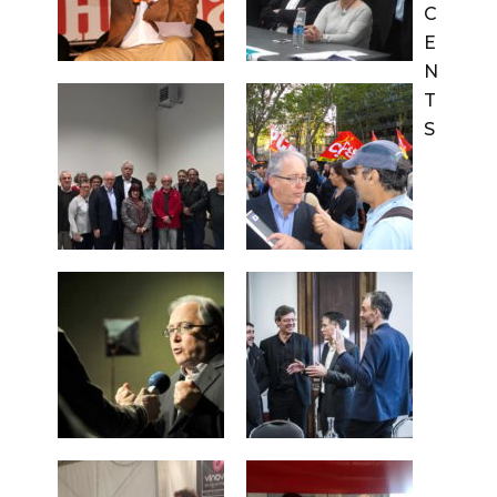
C
E
N
T
S