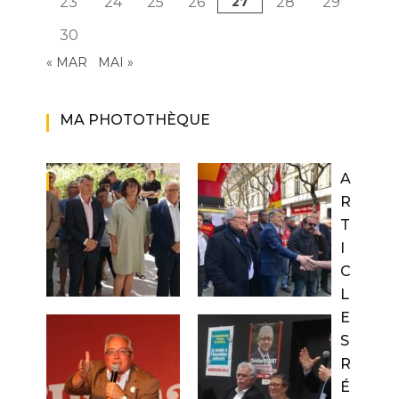
23
24
25
26
27
28
29
30
« MAR
MAI »
MA PHOTOTHÈQUE
A
R
T
I
C
L
E
S
R
É