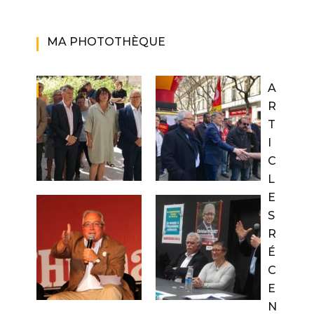
MA PHOTOTHÈQUE
A
R
T
I
C
L
E
S
R
É
C
E
N