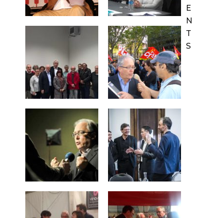
E
N
T
S