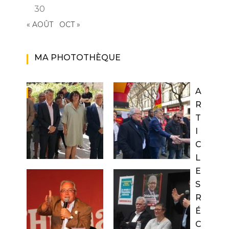
30
« AOÛT
OCT »
MA PHOTOTHÈQUE
A
R
T
I
C
L
E
S
R
É
C