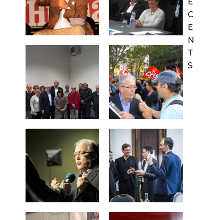
É
C
E
N
T
S