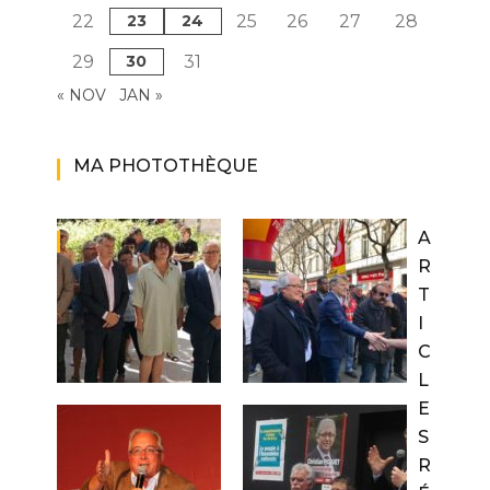
22
23
24
25
26
27
28
29
30
31
« NOV
JAN »
MA PHOTOTHÈQUE
A
R
T
I
C
L
E
S
R