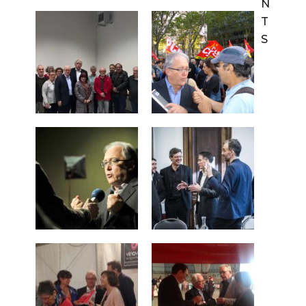
N
T
S