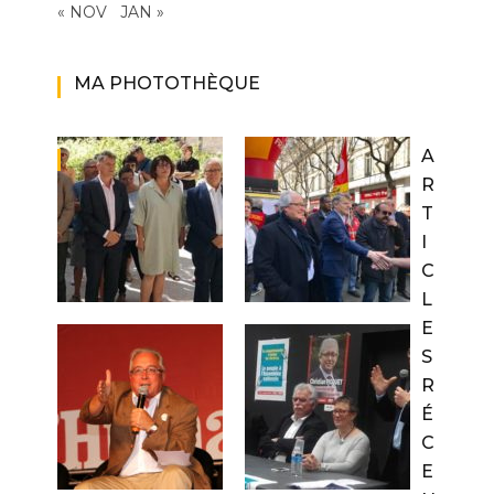
« NOV
JAN »
MA PHOTOTHÈQUE
A
R
T
I
C
L
E
S
R
É
C
E