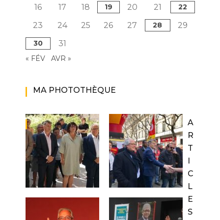
16
17
18
19
20
21
22
23
24
25
26
27
28
29
30
31
« FÉV
AVR »
MA PHOTOTHÈQUE
A
R
T
I
C
L
E
S