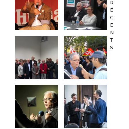
R
É
C
E
N
T
S