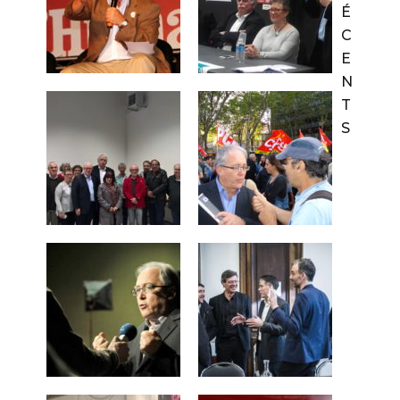
É
C
E
N
T
S