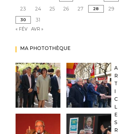
23
24
25
26
27
28
29
30
31
« FÉV
AVR »
MA PHOTOTHÈQUE
A
R
T
I
C
L
E
S
R