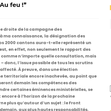
Au feu !”
gne droite de la campagne des
à ma connaissance, la désignation des
os 2000 cantons aura-t-elle représenté un
est, en effet, non seulement le rapport des
r, comme n’importe quelle consultation, mais
– donc, l’issue possible de tous les scrutins
 affecté. À preuve, dans une élection
e territoriale encore inachevée, au point que
e seront demain les compétences des
re certaines éminences ministérielles, se
 encore à l’horizon de la prochaine
e plus qu’autour d’un sujet : le Front
 demain, aux plus hautes responsabilités.