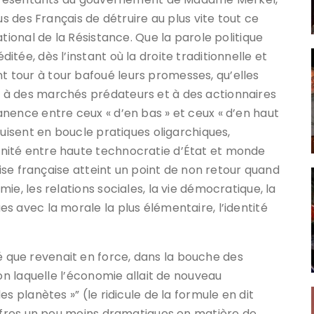
us des Français de détruire au plus vite tout ce
tional de la Résistance. Que la parole politique
tée, dès l’instant où la droite traditionnelle et
tour à tour bafoué leurs promesses, qu’elles
 à des marchés prédateurs et à des actionnaires
nence entre ceux « d’en bas » et ceux « d’en haut
duisent en boucle pratiques oligarchiques,
nité entre haute technocratie d’État et monde
rise française atteint un point de non retour quand
e, les relations sociales, la vie démocratique, la
s avec la morale la plus élémentaire, l’identité
que revenait en force, dans la bouche des
lon laquelle l’économie allait de nouveau
s planètes »” (le ridicule de la formule en dit
iffres un peu moins dramatiques en matière de