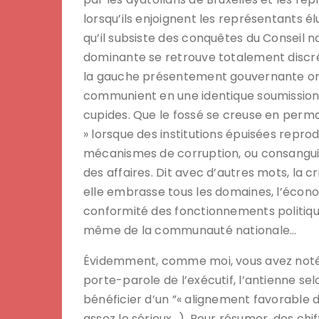
lorsqu’ils enjoignent les représentants él
qu’il subsiste des conquêtes du Conseil na
dominante se retrouve totalement discrédi
la gauche présentement gouvernante ont 
communient en une identique soumission
cupides. Que le fossé se creuse en perma
» lorsque des institutions épuisées repro
mécanismes de corruption, ou consangui
des affaires. Dit avec d’autres mots, la c
elle embrasse tous les domaines, l’économi
conformité des fonctionnements politique
même de la communauté nationale…
Évidemment, comme moi, vous avez noté 
porte-parole de l’exécutif, l’antienne se
bénéficier d’un ”« alignement favorable de
assez le sérieux…). Pour résumer, des ch