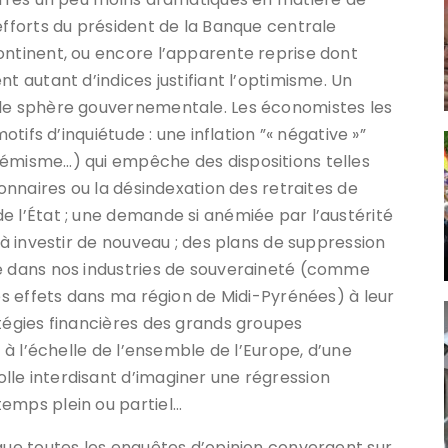
efforts du président de la Banque centrale
ontinent, ou encore l’apparente reprise dont
t autant d’indices justifiant l’optimisme. Un
ule sphère gouvernementale. Les économistes les
otifs d’inquiétude : une inflation ”« négative »”
hémisme…) qui empêche des dispositions telles
ionnaires ou la désindexation des retraites de
e l’État ; une demande si anémiée par l’austérité
 à investir de nouveau ; des plans de suppression
ue dans nos industries de souveraineté (comme
les effets dans ma région de Midi-Pyrénées) à leur
atégies financières des grands groupes
, à l’échelle de l’ensemble de l’Europe, d’une
le interdisant d’imaginer une régression
emps plein ou partiel…
 que toutes les enquêtes d’opinion convergent sur