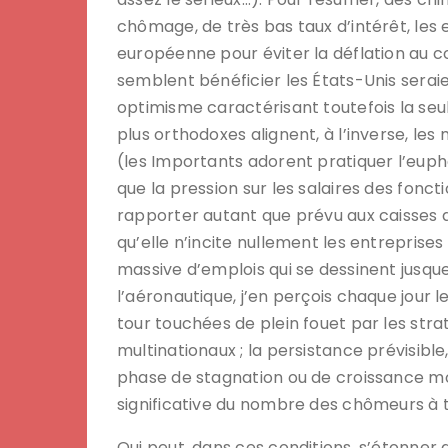
chômage, de très bas taux d’intérêt, les 
européenne pour éviter la déflation au c
semblent bénéficier les États-Unis seraien
optimisme caractérisant toutefois la se
plus orthodoxes alignent, à l’inverse, les m
(les Importants adorent pratiquer l’eup
que la pression sur les salaires des fonct
rapporter autant que prévu aux caisses d
qu’elle n’incite nullement les entreprises
massive d’emplois qui se dessinent jusq
l’aéronautique, j’en perçois chaque jour 
tour touchées de plein fouet par les str
multinationaux ; la persistance prévisible
phase de stagnation ou de croissance mol
significative du nombre des chômeurs à t
Qui peut, dans ces conditions, s’étonner