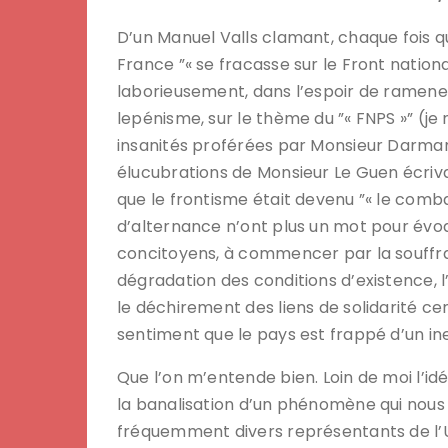
D’un Manuel Valls clamant, chaque fois que
France ”« se fracasse sur le Front nationa
laborieusement, dans l’espoir de ramener
lepénisme, sur le thème du ”« FNPS »” (je
insanités proférées par Monsieur Darmanin
élucubrations de Monsieur Le Guen écriv
que le frontisme était devenu ”« le combat
d’alternance n’ont plus un mot pour évo
concitoyens, à commencer par la souffra
dégradation des conditions d’existence, l
le déchirement des liens de solidarité ce
sentiment que le pays est frappé d’un in
Que l’on m’entende bien. Loin de moi l’i
la banalisation d’un phénomène qui nous 
fréquemment divers représentants de l’U