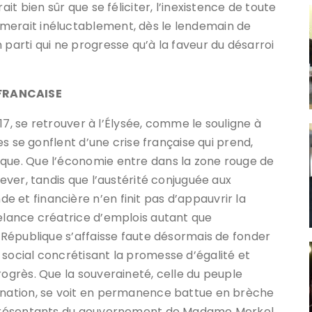
ait bien sûr que se féliciter, l’inexistence de toute
merait inéluctablement, dès le lendemain de
 parti qui ne progresse qu’à la faveur du désarroi
 FRANCAISE
2017, se retrouver à l’Élysée, comme le souligne à
les se gonflent d’une crise française qui prend,
ique. Que l’économie entre dans la zone rouge de
lever, tandis que l’austérité conjuguée aux
 et financière n’en finit pas d’appauvrir la
relance créatrice d’emplois autant que
a République s’affaisse faute désormais de fonder
 social concrétisant la promesse d’égalité et
rogrès. Que la souveraineté, celle du peuple
a nation, se voit en permanence battue en brèche
représentants du gouvernement de Madame Merkel,