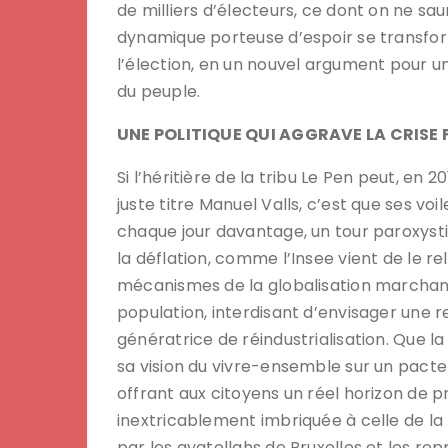
de milliers d’électeurs, ce dont on ne saur
dynamique porteuse d’espoir se transfor
l’élection, en un nouvel argument pour un
du peuple.
UNE POLITIQUE QUI AGGRAVE LA CRISE
Si l’héritière de la tribu Le Pen peut, en 
juste titre Manuel Valls, c’est que ses voi
chaque jour davantage, un tour paroxyst
la déflation, comme l’Insee vient de le re
mécanismes de la globalisation marchande
population, interdisant d’envisager une 
génératrice de réindustrialisation. Que l
sa vision du vivre-ensemble sur un pacte
offrant aux citoyens un réel horizon de p
inextricablement imbriquée à celle de l
par les ayatollahs de Bruxelles et les 