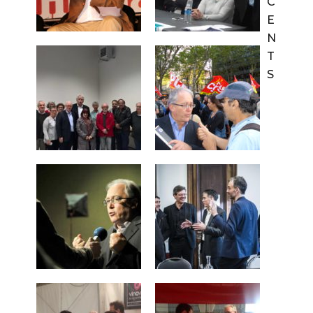
C
E
N
T
S