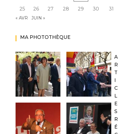
25
26
27
28
29
30
31
« AVR
JUIN »
MA PHOTOTHÈQUE
A
R
T
I
C
L
E
S
R
É