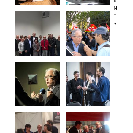
E
N
T
S