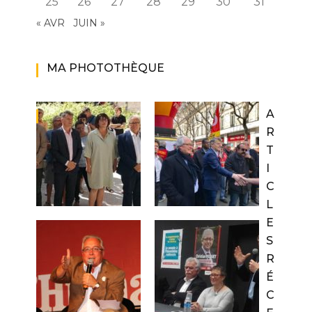
25
26
27
28
29
30
31
« AVR
JUIN »
MA PHOTOTHÈQUE
A
R
T
I
C
L
E
S
R
É
C