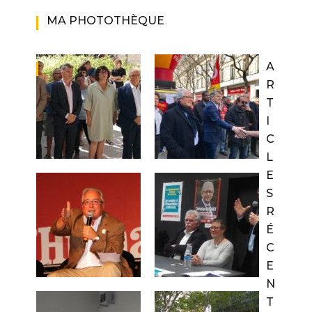
MA PHOTOTHÈQUE
A
R
T
I
C
L
E
S
R
É
C
E
N
T