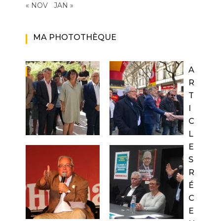
« NOV
JAN »
MA PHOTOTHÈQUE
A
R
T
I
C
L
E
S
R
É
C
E