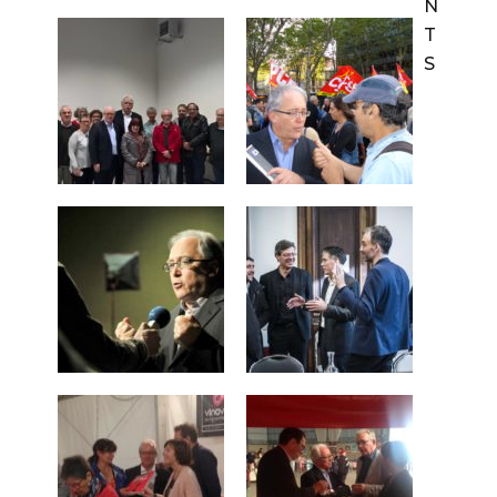
N
T
S