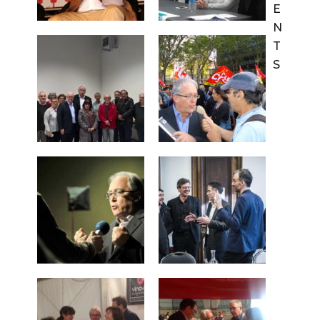
E
N
T
S