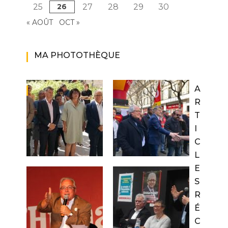
25
26
27
28
29
30
« AOÛT
OCT »
MA PHOTOTHÈQUE
A
R
T
I
C
L
E
S
R
É
C